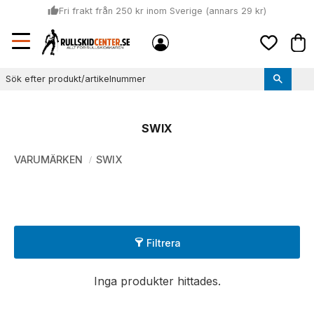
thumb_up
Fri frakt från 250 kr inom Sverige (annars 29 kr)
Sommar: Beställ innan kl 11:00 (mån-ons) och vi skickar lagervaror
Meny
local_shipping
Kund
samma dag
Favoriter
thumb_up
Vi monterar bindningarna!
SWIX
VARUMÄRKEN
SWIX
Filtrera
Inga produkter hittades.