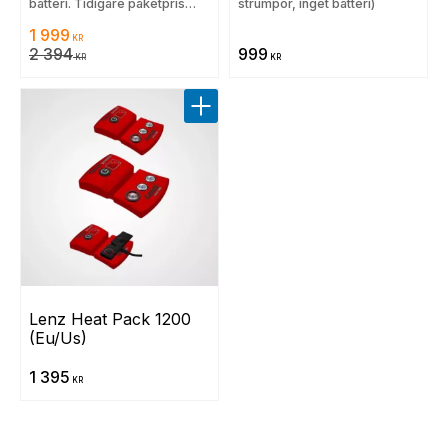
batteri. Tidigare paketpris
strumpor, inget batteri)
1999 kr.
1 999
KR
2 394
999
KR
KR
Lägg till i favoriter
Lenz Heat Pack 1200 
(Eu/Us)
1 395
KR