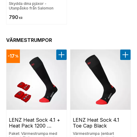
Skydda dina pjäxor -
Utanpåsko från Salomon
790
KR
VÄRMESTRUMPOR
17
%
Lägg till i favoriter
Lägg t
LENZ Heat Sock 4.1 + 
LENZ Heat Sock 4.1 
Heat Pack 1200 
Toe Cap Black
(Eu/Us)
Paket: Värmestrumpa med
Värmestrumpa (enbart