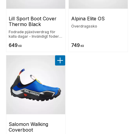
Lill Sport Boot Cover 
Alpina Elite OS
Thermo Black
Överdragssko
Fodrade pjäxöverdrag för
kalla dagar - Invändigt foder i
varm ullpil√©
649
749
KR
KR
Lägg till i favoriter
Salomon Walking 
Coverboot