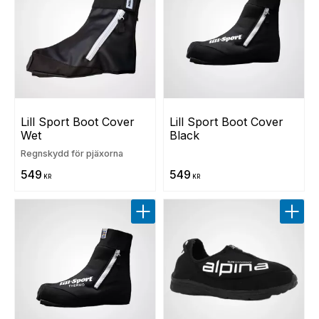
Lill Sport Boot Cover 
Lill Sport Boot Cover 
Wet
Black
Regnskydd för pjäxorna
549
549
KR
KR
Lägg till i favoriter
Lägg t