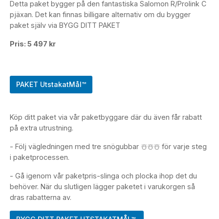
Detta paket bygger på den fantastiska Salomon R/Prolink C
pjäxan. Det kan finnas billigare alternativ om du bygger
paket själv via BYGG DITT PAKET
Pris: 5 497 kr
PAKET UtstakatMål™
Köp ditt paket via vår paketbyggare där du även får rabatt
på extra utrustning.
- Följ vägledningen med tre snögubbar ☃️☃️☃️ för varje steg
i paketprocessen.
- Gå igenom vår paketpris-slinga och plocka ihop det du
behöver. När du slutligen lägger paketet i varukorgen så
dras rabatterna av.