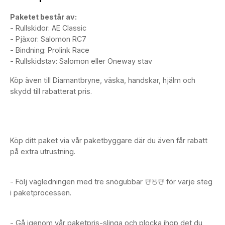
Paketet består av:
- Rullskidor: AE Classic
- Pjäxor: Salomon RC7
- Bindning: Prolink Race
- Rullskidstav: Salomon eller Oneway stav
Köp även till Diamantbryne, väska, handskar, hjälm och
skydd till rabatterat pris.
Köp ditt paket via vår paketbyggare där du även får rabatt
på extra utrustning.
- Följ vägledningen med tre snögubbar ☃️☃️☃️ för varje steg
i paketprocessen.
- Gå igenom vår paketpris-slinga och plocka ihop det du