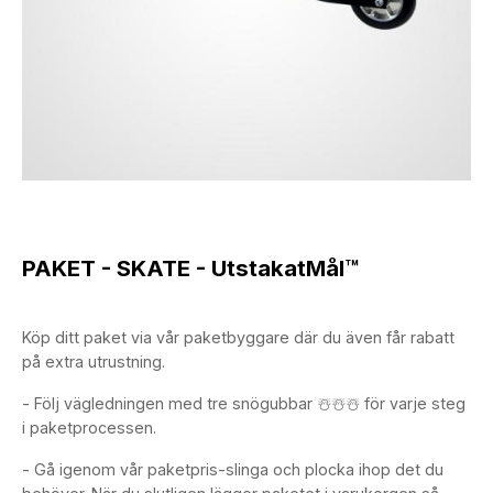
PAKET - SKATE - UtstakatMål™
Köp ditt paket via vår paketbyggare där du även får rabatt
på extra utrustning.
- Följ vägledningen med tre snögubbar ☃️☃️☃️ för varje steg
i paketprocessen.
- Gå igenom vår paketpris-slinga och plocka ihop det du