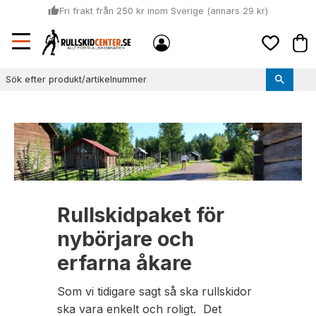
thumb_up
Fri frakt från 250 kr inom Sverige (annars 29 kr)
Sommar: Beställ innan kl 11:00 (mån-ons) och vi skickar lagervaror
Meny
local_shipping
Kund
samma dag
Favoriter
thumb_up
Vi monterar bindningarna!
Rullskidpaket för
nybörjare och
erfarna åkare
Som vi tidigare sagt så ska rullskidor
ska vara enkelt och roligt. Det