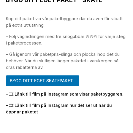
Köp ditt paket via vår paketbyggare där du även får rabatt
på extra utrustning.
- Följ vägledningen med tre snögubbar ☃️☃️☃️ för varje steg
i paketprocessen.
- Gå igenom vår paketpris-slinga och plocka ihop det du
behöver. När du slutligen lägger paketet i varukorgen så
dras rabatterna av.
BYGG DITT EGET SKATEPAKET
- 🎞️ Länk till film på Instagram som visar paketbyggaren.
- 🎞️ Länk till film på Instagram hur det ser ut när du
öppnar paketet