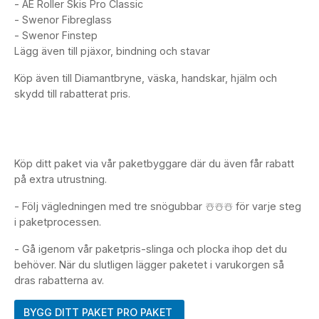
- AE Roller Skis Pro Classic
- Swenor Fibreglass
- Swenor Finstep
Lägg även till pjäxor, bindning och stavar
Köp även till Diamantbryne, väska, handskar, hjälm och
skydd till rabatterat pris.
Köp ditt paket via vår paketbyggare där du även får rabatt
på extra utrustning.
- Följ vägledningen med tre snögubbar ☃️☃️☃️ för varje steg
i paketprocessen.
- Gå igenom vår paketpris-slinga och plocka ihop det du
behöver. När du slutligen lägger paketet i varukorgen så
dras rabatterna av.
BYGG DITT PAKET PRO PAKET