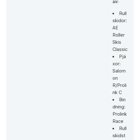
av:
Rull
skidor:
AE
Roller
Skis
Classic
Pjä
xor:
Salom
on
R/Proli
nk C
Bin
dning:
Prolink
Race
Rull
skidst