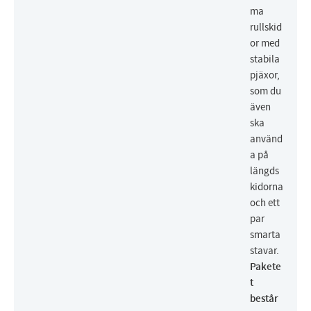
ma
rullskid
or med
stabila
pjäxor,
som du
även
ska
använd
a på
längds
kidorna
och ett
par
smarta
stavar.
Pakete
t
består