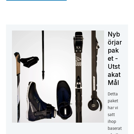
Nyb
örjar
pak
et -
Utst
akat
Mål
Detta
paket
har vi
satt
ihop
baserat