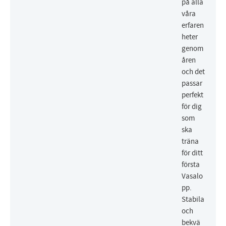
på alla
våra
erfaren
heter
genom
åren
och det
passar
perfekt
för dig
som
ska
träna
för ditt
första
Vasalo
pp.
Stabila
och
bekvä