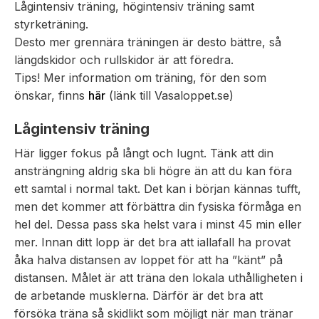
Lågintensiv träning, högintensiv träning samt
styrketräning.
Desto mer grennära träningen är desto bättre, så
längdskidor och rullskidor är att föredra.
Tips! Mer information om träning, för den som
önskar, finns
här
(länk till Vasaloppet.se)
Lågintensiv träning
Här ligger fokus på långt och lugnt. Tänk att din
ansträngning aldrig ska bli högre än att du kan föra
ett samtal i normal takt. Det kan i början kännas tufft,
men det kommer att förbättra din fysiska förmåga en
hel del. Dessa pass ska helst vara i minst 45 min eller
mer. Innan ditt lopp är det bra att iallafall ha provat
åka halva distansen av loppet för att ha ”känt” på
distansen. Målet är att träna den lokala uthålligheten i
de arbetande musklerna. Därför är det bra att
försöka träna så skidlikt som möjligt när man tränar