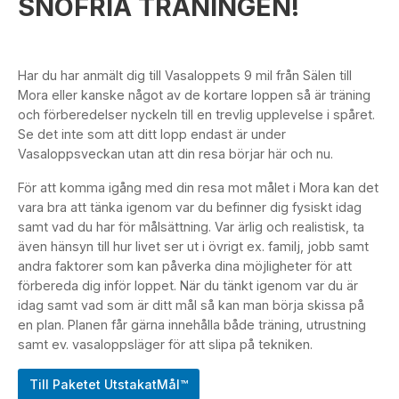
SNÖFRIA TRÄNINGEN!
Har du har anmält dig till Vasaloppets 9 mil från Sälen till
Mora eller kanske något av de kortare loppen så är träning
och förberedelser nyckeln till en trevlig upplevelse i spåret.
Se det inte som att ditt lopp endast är under
Vasaloppsveckan utan att din resa börjar här och nu.
För att komma igång med din resa mot målet i Mora kan det
vara bra att tänka igenom var du befinner dig fysiskt idag
samt vad du har för målsättning. Var ärlig och realistisk, ta
även hänsyn till hur livet ser ut i övrigt ex. familj, jobb samt
andra faktorer som kan påverka dina möjligheter för att
förbereda dig inför loppet. När du tänkt igenom var du är
idag samt vad som är ditt mål så kan man börja skissa på
en plan. Planen får gärna innehålla både träning, utrustning
samt ev. vasaloppsläger för att slipa på tekniken.
Till Paketet UtstakatMål™