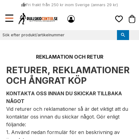
thumb_up
Fri frakt från 250 kr inom Sverige (annars 29 kr)
Sommar: Beställ innan kl 11:00 (mån-ons) och vi skickar lagervaror
Meny
local_shipping
Kund
samma dag
Favoriter
thumb_up
Vi monterar bindningarna!
REKLAMATION OCH RETUR
RETURER, REKLAMATIONER
OCH ÅNGRAT KÖP
KONTAKTA OSS INNAN DU SKICKAR TILLBAKA
NÅGOT
Vid returer och reklamationer så är det viktigt att du
kontaktar oss innan du skickar något. Gör enligt
följande:
1. Använd nedan formulär för en beskrivning av