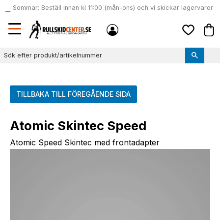
Sommar: Beställ innan kl 11:00 (mån-ons) och vi skickar lagervaror
local_shipping
samma dag
Meny
Kund
Favoriter
TILLBAKA TILL FÖREGÅENDE SIDA
Atomic Skintec Speed
Atomic Speed Skintec med frontadapter