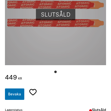
SLUTSÅLD
449
KR
Lägg till i favoriter
Bevaka
Lagerstatus
Slutsåld