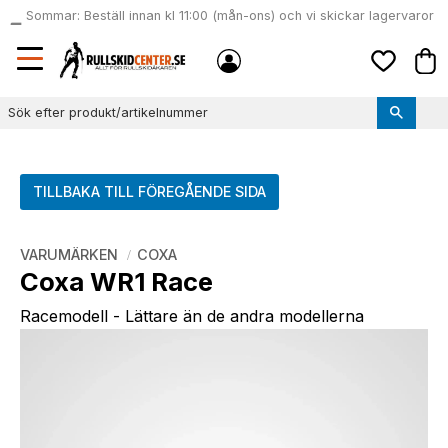
Sommar: Beställ innan kl 11:00 (mån-ons) och vi skickar lagervaror
local_shipping
samma dag
Meny
Kund
Favoriter
TILLBAKA TILL FÖREGÅENDE SIDA
VARUMÄRKEN
COXA
Coxa WR1 Race
Racemodell - Lättare än de andra modellerna