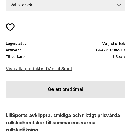
Lägg till i favoriter
Lagerstatus
Välj storlek
Artikelnr
GRA-040700-STD
Tillverkare
LillSport
Visa alla produkter från LillSport
Ge ett omdöme!
LillSports avklippta, s
midiga och riktigt prisvärda
rullskidhandskar till sommarens varma
rullskidåkning