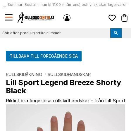
Sommar: Beställ innan kl 11:00 (mån-ons) och vi skickar lagervaror
local_shipping
samma dag
Meny
Kund
Favoriter
TILLBAKA TILL FÖREGÅENDE SIDA
RULLSKIDÅKNING
RULLSKIDHANDSKAR
Lill Sport Legend Breeze Shorty
Black
Riktigt bra fingerlösa rullskidhandskar - från Lill Sport