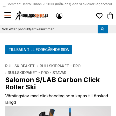
Sommar: Beställ innan kl 11:00 (mån-ons) och vi skickar lagervaror
local_shipping
samma dag
Meny
Kund
Favoriter
TILLBAKA TILL FÖREGÅENDE SIDA
RULLSKIDPAKET
RULLSKIDPAKET - PRO
RULLSKIDPAKET - PRO - STAVAR
Salomon S/LAB Carbon Click
Roller Ski
Värstingstav med clickhandtag som kapas till önskad
längd