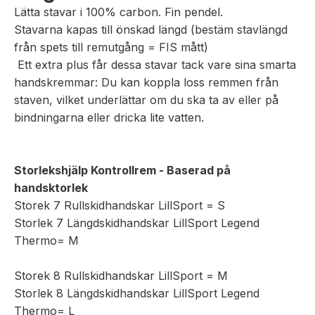
Lätta stavar i 100% carbon. Fin pendel.
Stavarna kapas till önskad längd (bestäm stavlängd
från spets till remutgång = FIS mått)
Ett extra plus får dessa stavar tack vare sina smarta
handskremmar: Du kan koppla loss remmen från
staven, vilket underlättar om du ska ta av eller på
bindningarna eller dricka lite vatten.
Storlekshjälp Kontrollrem - Baserad på
handsktorlek
Storek 7 Rullskidhandskar LillSport = S
Storlek 7 Längdskidhandskar LillSport Legend
Thermo= M
Storek 8 Rullskidhandskar LillSport = M
Storlek 8 Längdskidhandskar LillSport Legend
Thermo= L