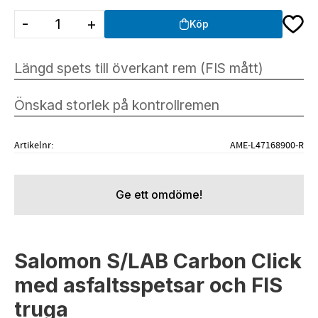
Lägg ti
-
+
Köp
Artikelnr
AME-L47168900-R
Ge ett omdöme!
Salomon S/LAB Carbon Click
med asfaltsspetsar och FIS
truga