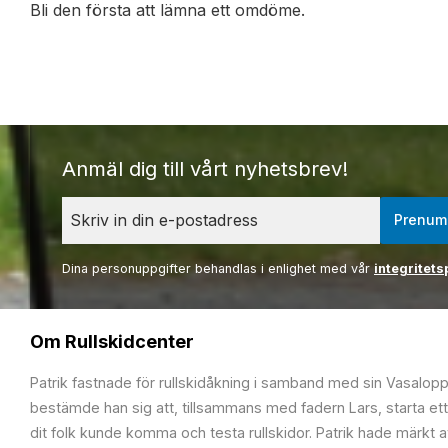
Bli den första att lämna ett omdöme.
Anmäl dig till vårt nyhetsbrev!
Prenum
Dina personuppgifter behandlas i enlighet med vår
integritets
Om Rullskidcenter
Patrik fastnade för rullskidåkning i samband med sin Vasalop
bestämde han sig att, tillsammans med fadern Lars, starta ett
dit folk kunde komma och testa rullskidor. Patrik hade märkt at