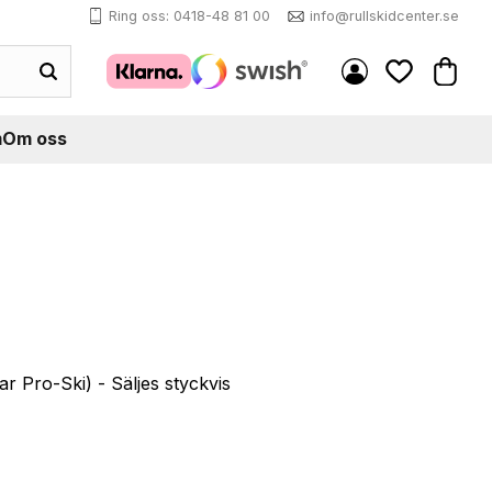
Ring oss: 0418-48 81 00
info@rullskidcenter.se
Kundva
Favoriter
m
Om oss
ar Pro-Ski) - Säljes styckvis