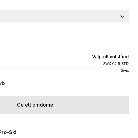
Välj rullmotstånd
SWX-C2-5-STD
Swix
wix
Ge ett omdöme!
Pro-Ski