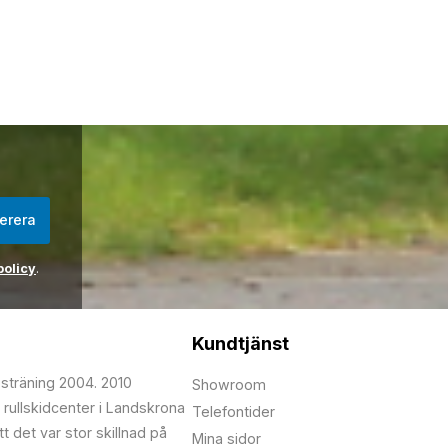
erera
policy
.
Kundtjänst
psträning 2004. 2010
Showroom
 rullskidcenter i Landskrona
Telefontider
t det var stor skillnad på
Mina sidor