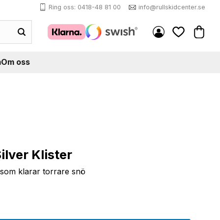
Ring oss: 0418-48 81 00
info@rullskidcenter.se
Kundva
Favoriter
m
Om oss
lver Klister
 som klarar torrare snö