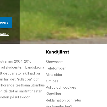
erera
policy
.
Kundtjänst
psträning 2004. 2010
Showroom
 rullskidcenter i Landskrona
Telefontider
t det var stor skillnad på
Mina sidor
edan har det "rullat på" och
Om oss
illhörande testbana utomhus.
Policy och cookies
r, då det är snöfritt nästan
Köpvillkor
delen på rullskidor.
Reklamation och retur
Hur handlar jag?