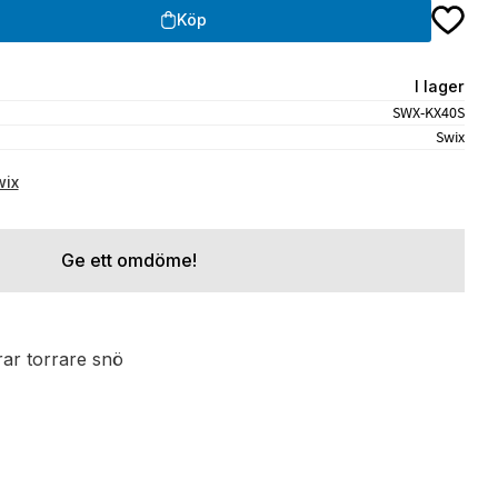
Lägg till
Köp
I lager
SWX-KX40S
Swix
wix
Ge ett omdöme!
arar torrare snö