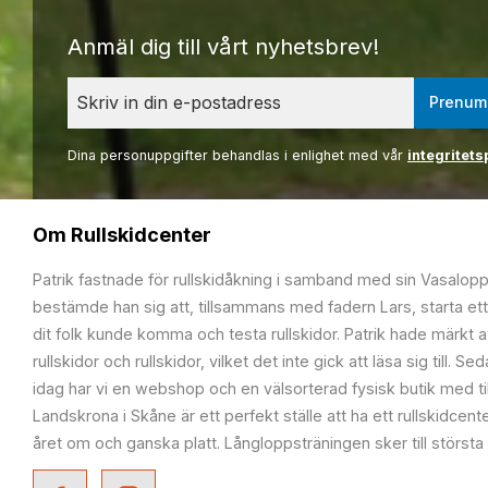
Anmäl dig till vårt nyhetsbrev!
Prenum
Dina personuppgifter behandlas i enlighet med vår
integritets
Om Rullskidcenter
Patrik fastnade för rullskidåkning i samband med sin Vasalop
bestämde han sig att, tillsammans med fadern Lars, starta ett
dit folk kunde komma och testa rullskidor. Patrik hade märkt at
rullskidor och rullskidor, vilket det inte gick att läsa sig till. S
idag har vi en webshop och en välsorterad fysisk butik med t
Landskrona i Skåne är ett perfekt ställe att ha ett rullskidcente
året om och ganska platt. Långloppsträningen sker till största 