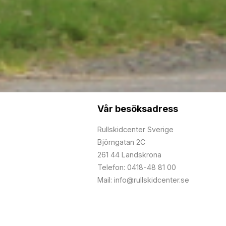
Vår besöksadress
Rullskidcenter Sverige
Björngatan 2C
261 44 Landskrona
Telefon: 0418-48 81 00
Mail: info@rullskidcenter.se