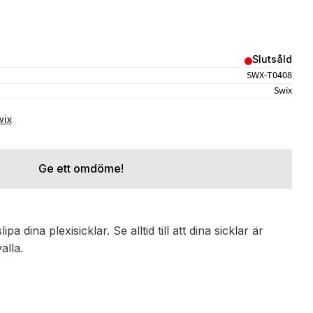
avoriter
Slutsåld
SWX-T0408
Swix
wix
Ge ett omdöme!
a dina plexisicklar. Se alltid till att dina sicklar är
alla.