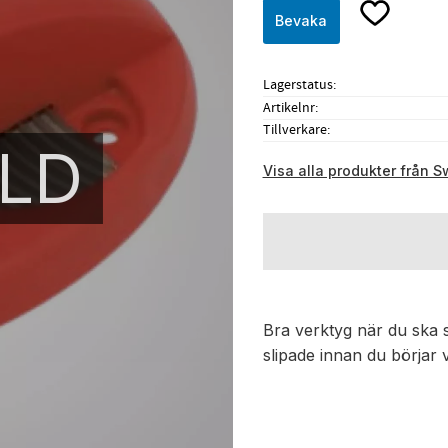
Lägg till i f
Bevaka
Lagerstatus
Artikelnr
Tillverkare
LD
Visa alla produkter från S
Bra verktyg när du ska slip
slipade innan du börjar v