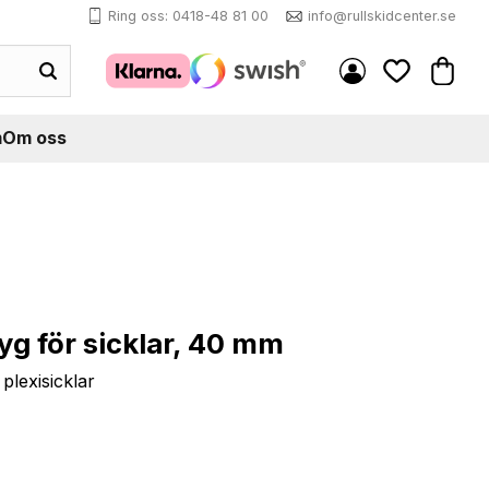
Ring oss: 0418-48 81 00
info@rullskidcenter.se
Kundva
Favoriter
m
Om oss
yg för sicklar, 40 mm
 plexisicklar