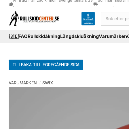
Fri frakt från 250 kr inom Sverige (annars 29
Sommar: Beställ i
thumb_up
local_shipping
kr)
samma dag
🇸🇪
FAQ
Rullskidåkning
Längdskidåkning
Varumärken
TILLBAKA TILL FÖREGÅENDE SIDA
VARUMÄRKEN
SWIX