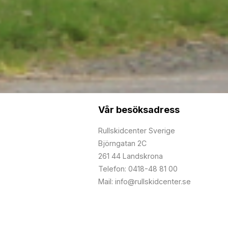
Vår besöksadress
Rullskidcenter Sverige
Björngatan 2C
261 44 Landskrona
Telefon: 0418-48 81 00
Mail: info@rullskidcenter.se